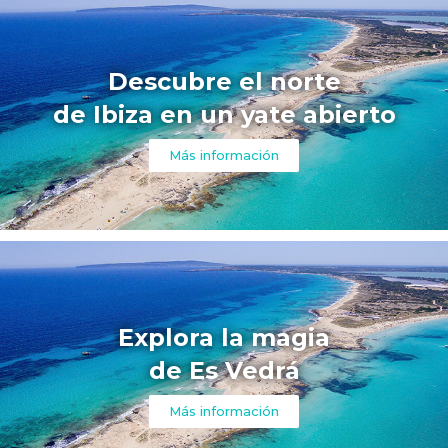
Descubre el norte
de Ibiza en un yate abierto
Más información
Explora la magia
de Es Vedrá
Más información