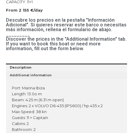
CAPACITY: 11+1
From 2 155 €/day
Descubre los precios en la pestaña "Información
Adicional". Si quieres reservar este barco o necesitas
más información, rellena el formulario de abajo.
_________
Discover the prices in the "Additional Information" tab.
If you want to book this boat or need more
information, fill out the form below.
Description
Additional information
Port: Marina Ibiza
Length: 13.0o m
Beam: 4.25 m (6.31 m open)
Engines: 2 x VOLVO D6-435 (IPS600) / hp 435 x 2
Max Speed: 38 kn
Guests: 11 + Captain
Cabins: 2
Bathroom: 2